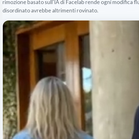
rimozione basato sull'IA di Facelab rende ogni modifica flu
disordinato avrebbe altrimenti rovinato.