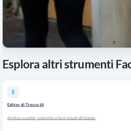
Esplora altri strumenti Fa
Editor di Trucco IA
Applica rossetto, ombretto e fard virtuali all'istante.