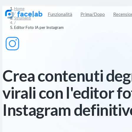
Home
/
Funzionalità
Prima/Dopo
Recensio
Strumenti
/
Editor Foto IA per Instagram
Crea contenuti degn
virali con l'editor f
Instagram definitiv