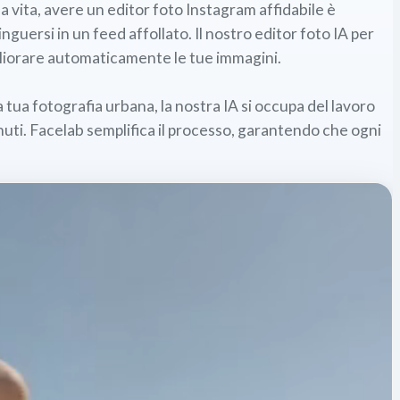
vita, avere un editor foto Instagram affidabile è
guersi in un feed affollato. Il nostro editor foto IA per
igliorare automaticamente le tue immagini.
a tua fotografia urbana, la nostra IA si occupa del lavoro
enuti. Facelab semplifica il processo, garantendo che ogni