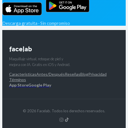
Descarga gratuita · Sin compromiso
Maquillaje virtual, retoque de piel y
mejora con IA. Gratis en iOS y Android.
Características
Antes/Después
Reseñas
Blog
Privacidad
Términos
App Store
Google Play
© 2026 Facelab. Todos los derechos reservados.