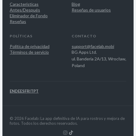
Características
Blog
Antes/Después
Reseñas de usuarios
Eliminador de Fondo
Reseñas
POLÍTICAS
CONTACTO
Política de privacidad
support@facelab.mobi
Términos de servicio
BG Apps Ltd.
ul. Banderia 2A/13, Wrocław,
Poland
EN
DE
ES
FR
IT
PT
© 2026 Facelab: La app definitiva de IA para rostros y mejora de
fotos. Todos los derechos reservados.