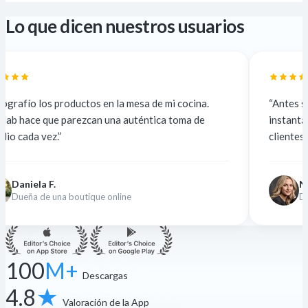
Lo que dicen nuestros usuarios
n la mesa de mi cocina.
“Antes subcontrataba a 5 $ por 
una auténtica toma de
instantáneo y gratis. La calidad 
clientes no lo notan.”
Nina K.
online
Diseñadora freelance
100
M+
Descargas
4.8
★
Valoración de la App