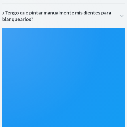
¿Tengo que pintar manualmente mis dientes para
blanquearlos?