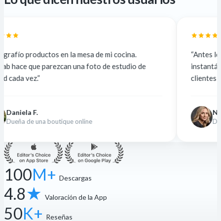
en la mesa de mi cocina.
“Antes lo subcontrataba a 5
can una foto de estudio de
instantáneo y gratis. La cal
clientes no notan la diferenc
Nina K.
ique online
Diseñadora freelance
100
M+
Descargas
4.8
★
Valoración de la App
50
K+
Reseñas