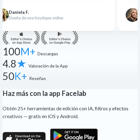
Nina K.
e online
Diseñadora freelance
100
M+
Descargas
4.8
★
Valoración de la App
50
K+
Reseñas
Haz más con la app Facelab
Obtén 25+ herramientas de edición con IA, filtros y efectos
creativos — gratis en iOS y Android.