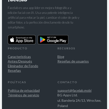
Facelab es una app líder en mejora fotográfica y
edición facial con IA. Usa una potente inteligencia
artificial para retocar la piel, cambiar el color de pelo y
editar fotos a la perfección directamente desde tu
smartphone.
PRODUCTO
RECURSOS
Características
Blog
Antes/Después
Reseñas de usuarios
Eliminador de Fondo
Reseñas
POLÍTICAS
CONTACTO
Política de privacidad
support@facelab.mobi
Términos de servicio
BG Apps Ltd.
ul. Banderia 2A/13, Wrocław,
Poland