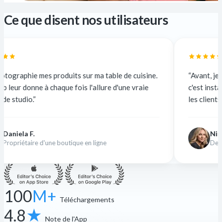
Ce que disent nos utilisateurs
ts sur ma table de cuisine.
“Avant, je sous-traitais à 5 $ la
fois l'allure d'une vraie
c'est instantané et gratuit. La q
les clients n'y voient que du feu.”
Nina K.
ique en ligne
Designer indépendante
100
M+
Téléchargements
4.8
★
Note de l'App