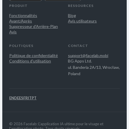
PRODUIT
RESSOURCES
Fonctionnalités
Blog
Avant/Après
Avis utilisateurs
Suppresseur d'Arrière-Plan
Avis
POLITIQUES
CONTACT
Politique de confidentialité
support@facelab.mobi
Conditions d'utilisation
BG Apps Ltd.
ul. Banderia 2A/13, Wrocław,
Poland
EN
DE
ES
FR
IT
PT
© 2026 Facelab: L'application IA ultime pour le visage et
l'amélioration photo. Tous droits réservés.