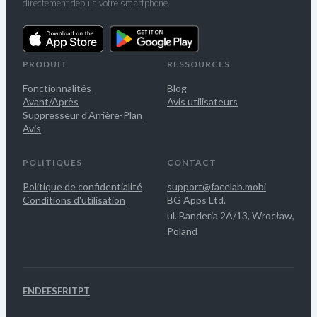
directement depuis votre smartphone.
PRODUIT
RESSOURCES
Fonctionnalités
Blog
Avant/Après
Avis utilisateurs
Suppresseur d'Arrière-Plan
Avis
POLITIQUES
CONTACT
Politique de confidentialité
support@facelab.mobi
Conditions d'utilisation
BG Apps Ltd.
ul. Banderia 2A/13, Wrocław,
Poland
EN
DE
ES
FR
IT
PT