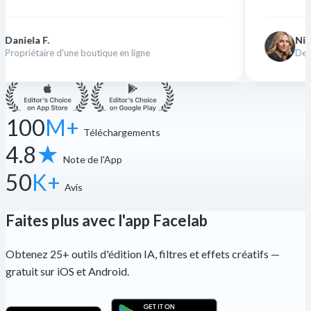
Nina K.
ne boutique en ligne
Designer indépendan
100
M+
Téléchargements
4.8
★
Note de l'App
50
K+
Avis
Faites plus avec l'app Facelab
Obtenez 25+ outils d'édition IA, filtres et effets créatifs —
gratuit sur iOS et Android.