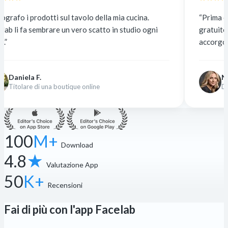
 sul tavolo della mia cucina.
“Prima esternalizzavo a 5
e un vero scatto in studio ogni
gratuito. La qualità è iden
accorgono.”
Nina K.
boutique online
Designer freelance
100
M+
Download
4.8
★
Valutazione App
50
K+
Recensioni
Fai di più con l'app Facelab