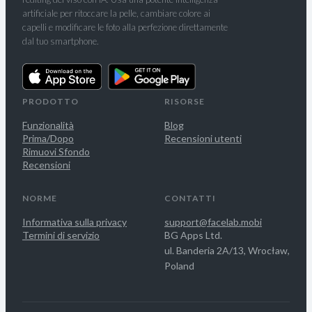
artificiale per ritoccare la pelle, cambiare colore ai
capelli e modificare le foto alla perfezione direttamente
dal tuo smartphone.
PRODOTTO
RISORSE
Funzionalità
Blog
Prima/Dopo
Recensioni utenti
Rimuovi Sfondo
Recensioni
NORME
CONTATTI
Informativa sulla privacy
support@facelab.mobi
Termini di servizio
BG Apps Ltd.
ul. Banderia 2A/13, Wrocław,
Poland