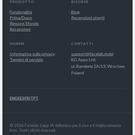
PRODOTTO
RISORSE
Funzionalità
Blog
Prima/Dopo
Recensioni utenti
Rimuovi Sfondo
Recensioni
NORME
CONTATTI
Informativa sulla privacy
support@facelab.mobi
Termini di servizio
BG Apps Ltd.
ul. Banderia 2A/13, Wrocław,
Poland
EN
DE
ES
FR
IT
PT
© 2026 Facelab: L'app IA definitiva per il viso e il miglioramento
foto. Tutti i diritti riservati.