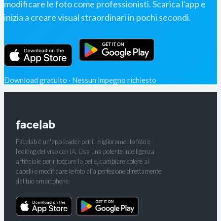
modificare le foto come professionisti. Scarica l'app e
inizia a creare visual straordinari in pochi secondi.
Download gratuito · Nessun impegno richiesto
Facelab è un'app leader per il miglioramento foto e
l'editing del viso con IA. Usa una potente intelligenza
artificiale per ritoccare la pelle, cambiare colore ai
capelli e modificare le foto alla perfezione direttamente
dal tuo smartphone.