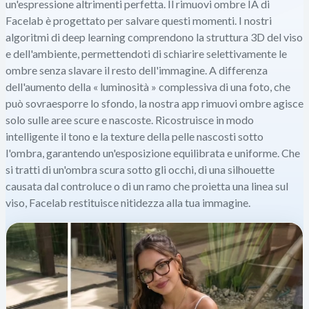
un'espressione altrimenti perfetta. Il rimuovi ombre IA di
Facelab è progettato per salvare questi momenti. I nostri
algoritmi di deep learning comprendono la struttura 3D del viso
e dell'ambiente, permettendoti di schiarire selettivamente le
ombre senza slavare il resto dell'immagine. A differenza
dell'aumento della « luminosità » complessiva di una foto, che
può sovraesporre lo sfondo, la nostra app rimuovi ombre agisce
solo sulle aree scure e nascoste. Ricostruisce in modo
intelligente il tono e la texture della pelle nascosti sotto
l'ombra, garantendo un'esposizione equilibrata e uniforme. Che
si tratti di un'ombra scura sotto gli occhi, di una silhouette
causata dal controluce o di un ramo che proietta una linea sul
viso, Facelab restituisce nitidezza alla tua immagine.