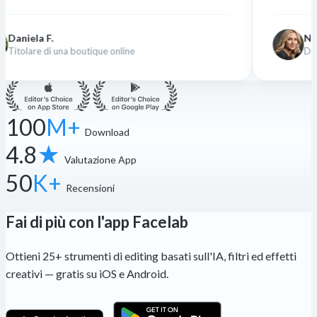
Nina K.
utique online
Designer freelance
100
M+
Download
4.8
★
Valutazione App
50
K+
Recensioni
Fai di più con l'app Facelab
Ottieni 25+ strumenti di editing basati sull'IA, filtri ed effetti
creativi — gratis su iOS e Android.