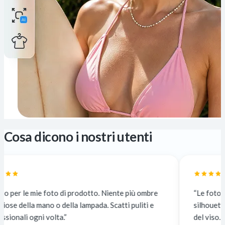
Cosa dicono i nostri utenti
 di prodotto. Niente più ombre
“Le foto in controluce mi t
della lampada. Scatti puliti e
silhouette scura. Ora posso 
a.”
del viso. Un vero punto di sv