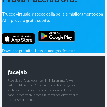
Trucco virtuale, ritocco della pelle e miglioramento con
AI — provalo gratis subito.
Download gratuito · Nessun impegno richiesto
Facelab è un'app leader per il miglioramento foto e
l'editing del viso con IA. Usa una potente intelligenza
artificiale per ritoccare la pelle, cambiare colore ai
capelli e modificare le foto alla perfezione direttamente
dal tuo smartphone.