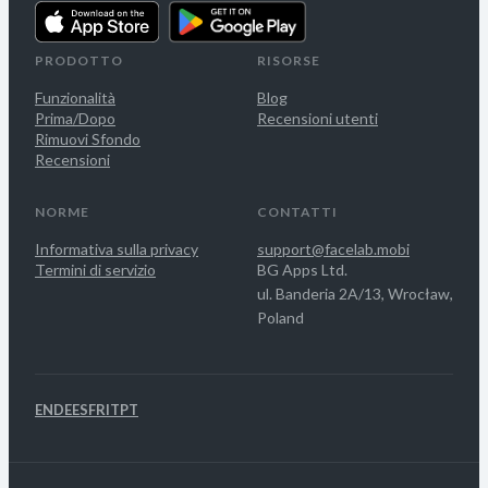
PRODOTTO
RISORSE
Funzionalità
Blog
Prima/Dopo
Recensioni utenti
Rimuovi Sfondo
Recensioni
NORME
CONTATTI
Informativa sulla privacy
support@facelab.mobi
Termini di servizio
BG Apps Ltd.
ul. Banderia 2A/13, Wrocław,
Poland
EN
DE
ES
FR
IT
PT