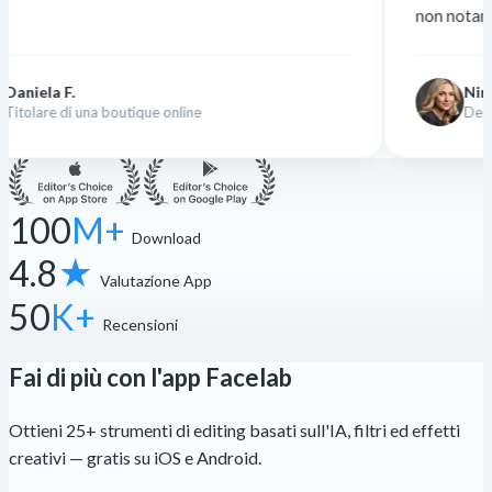
non notano la differenza.”
Nina K.
tique online
Designer freelance
100
M+
Download
4.8
★
Valutazione App
50
K+
Recensioni
Fai di più con l'app Facelab
Ottieni 25+ strumenti di editing basati sull'IA, filtri ed effetti
creativi — gratis su iOS e Android.