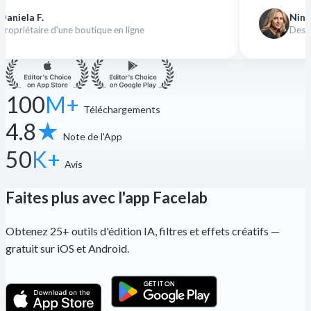
Nina K.
tique en ligne
Designer indépendante
100
M+
Téléchargements
4.8
★
Note de l'App
50
K+
Avis
Faites plus avec l'app Facelab
Obtenez 25+ outils d'édition IA, filtres et effets créatifs —
gratuit sur iOS et Android.