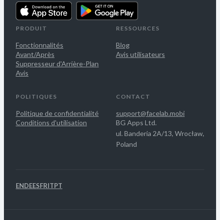
PRODUIT
RESSOURCES
Fonctionnalités
Blog
Avant/Après
Avis utilisateurs
Suppresseur d'Arrière-Plan
Avis
POLITIQUES
CONTACT
Politique de confidentialité
support@facelab.mobi
Conditions d'utilisation
BG Apps Ltd.
ul. Banderia 2A/13, Wrocław,
Poland
EN
DE
ES
FR
IT
PT