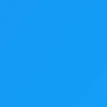
JPG, PNG, WEBP · jusqu'à 20 Mo
Aucune inscription requise
Essai gratuit
rrière-plan des images. En tant que suppresseur d'arrière-plan sophi
rrure, sans détourage manuel. Notre application intelligente ne né
ue vous ayez besoin de supprimer un arrière-plan encombré pour un
t la période d'essai et accomplit les tâches en quelques secondes.