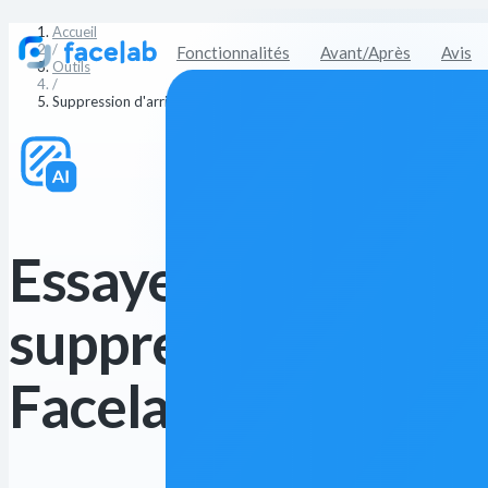
Accueil
/
Fonctionnalités
Avant/Après
Avis
Outils
/
Suppression d'arrière-plan
Essayez gratuiteme
suppresseur d'arriè
Facelab