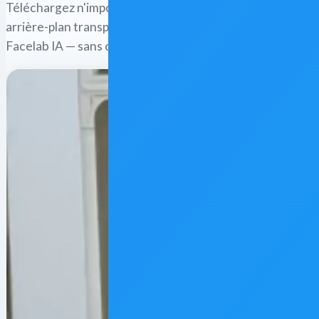
Téléchargez n'importe quel portrait ou photo de produit 
arrière-plan transparent et propre en quelques secondes
Facelab IA — sans compétences en design.