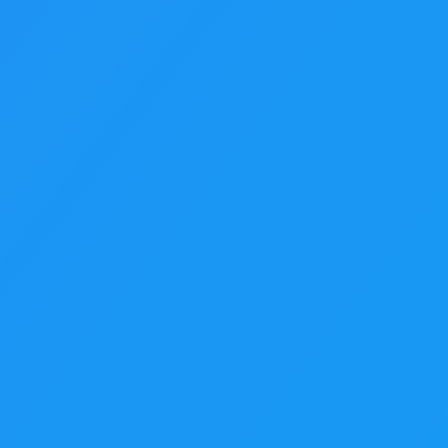
et obtenez un
. Propulsé par