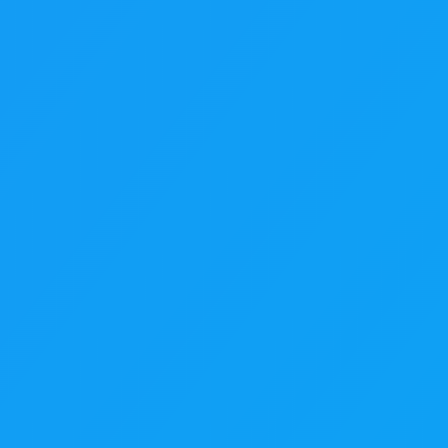
Prend en charge JPG, PNG et WEBP jusqu'à 20 Mo.
ction manuelle ni outil complexe requis.