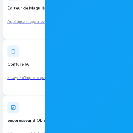
Éditeur de Maquillage IA
Appliquez rouge à lèvres, fard à paupières et blush virtuels instantanéme
Coiffure IA
Essayez n'importe quelle coiffure et couleur — du subtil à l'audacieux.
Suppresseur d'Objets