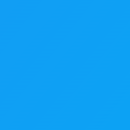
our continuer à peaufiner et ajouter les touches finales.
acelab