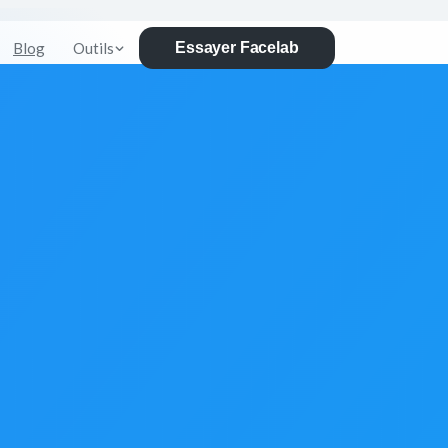
Blog
Outils
Essayer Facelab
nt le
re-plan IA de