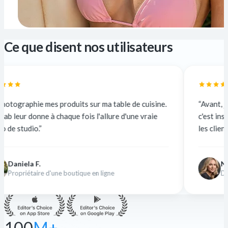
Ce que disent nos utilisateurs
s sur ma table de cuisine.
“Avant, je sous-traitais à 5 $ la 
ois l'allure d'une vraie
c'est instantané et gratuit. La qu
les clients n'y voient que du feu.”
Nina K.
ue en ligne
Designer indépendante
100
M+