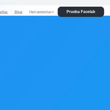
eñas
Blog
Herramientas
Prueba Facelab
iminador de
celab
ndo transparente y
dades de diseño.