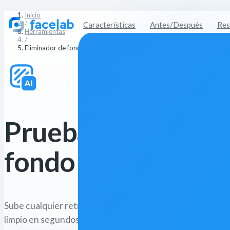
Inicio
/
Características
Antes/Después
Res
Herramientas
/
Eliminador de fondo
Prueba gratis el el
fondo con IA de Fa
Sube cualquier retrato o foto de producto y obtén un fo
limpio en segundos. Impulsado por Facelab AI — sin habili