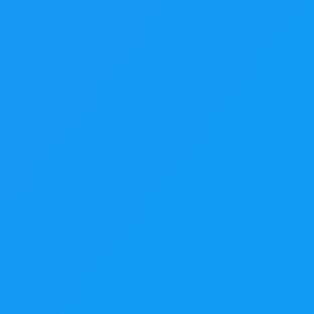
Suelta aquí tu foto
o haz clic abajo para explorar archivos
Subir foto
JPG, PNG, WEBP · hasta 20 MB
Sin registro
Prueba gratis