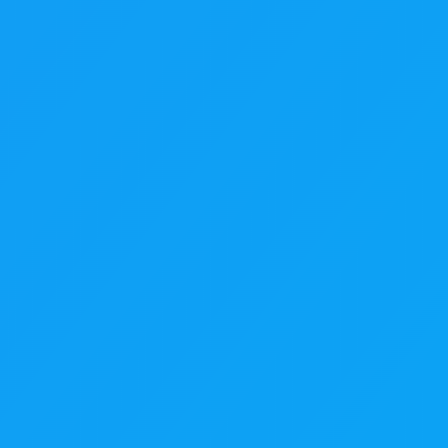
 refinando y dar los toques finales.
 de Facelab