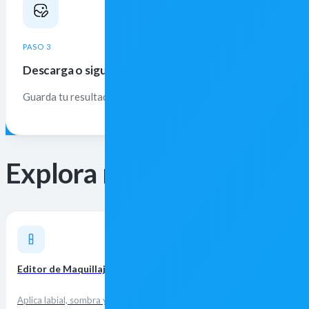
PASO 3
Descarga o sigue editando
Guarda tu resultado o ábrelo en el editor de Facelab para seguir
Explora más herramientas
Editor de Maquillaje IA
Aplica labial, sombra y rubor virtuales al instante.