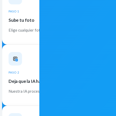
PASO 1
Sube tu foto
Elige cualquier foto para empezar a editar. Compatible con J
PASO 2
Deja que la IA haga el trabajo
Nuestra IA procesa tu foto en segundos — sin selección manual