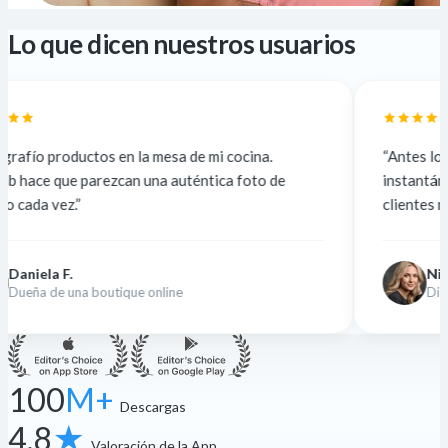
Lo que dicen nuestros usuarios
 en la mesa de mi cocina.
“Antes lo subcontrataba a 
zcan una auténtica foto de
instantáneo y gratis. La ca
clientes no lo notan.”
Nina K.
tique online
Diseñadora freelance
100
M+
Descargas
4.8
★
Valoración de la App