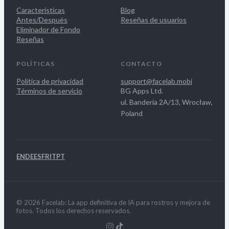
Características
Blog
Antes/Después
Reseñas de usuarios
Eliminador de Fondo
Reseñas
POLÍTICAS
CONTACTO
Política de privacidad
support@facelab.mobi
Términos de servicio
BG Apps Ltd.
ul. Banderia 2A/13, Wrocław,
Poland
EN
DE
ES
FR
IT
PT
© 2026 Facelab: La app definitiva de IA para rostros y mejora de
fotos. Todos los derechos reservados.