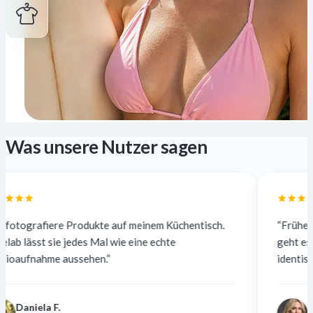
Was unsere Nutzer sagen
rodukte auf meinem Küchentisch.
“Früher habe ich für 5 $ 
es Mal wie eine echte
geht es sofort und kosten
ehen.”
identisch – die Kunden me
Nina K.