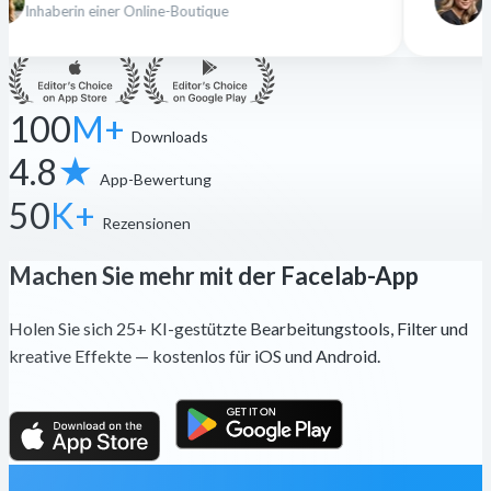
 Online-Boutique
Freiberufliche Design
100
M+
Downloads
4.8
★
App-Bewertung
50
K+
Rezensionen
Machen Sie mehr mit der Facelab-App
Holen Sie sich 25+ KI-gestützte Bearbeitungstools, Filter und
kreative Effekte — kostenlos für iOS und Android.