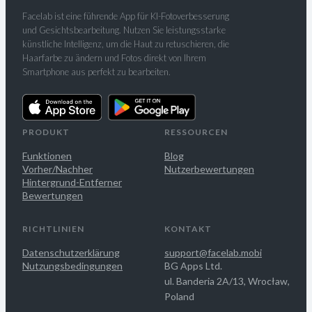
Facelab ist eine führende App für KI-Fotoverbesserung
und Gesichtsbearbeitung. Nutzen Sie leistungsstarke
künstliche Intelligenz, um die Haut zu retuschieren, die
Haarfarbe zu ändern und Fotos direkt von Ihrem
Smartphone aus perfekt zu bearbeiten.
PRODUKT
RESSOURCEN
Funktionen
Blog
Vorher/Nachher
Nutzerbewertungen
Hintergrund-Entferner
Bewertungen
RICHTLINIEN
KONTAKT
Datenschutzerklärung
support@facelab.mobi
Nutzungsbedingungen
BG Apps Ltd.
ul. Banderia 2A/13, Wrocław,
Poland