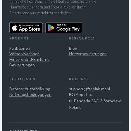
künstliche Intelligenz, um die Haut zu retuschieren, die
Haarfarbe zu ändern und Fotos direkt von Ihrem
Smartphone aus perfekt zu bearbeiten.
PRODUKT
RESSOURCEN
Funktionen
Blog
Vorher/Nachher
Nutzerbewertungen
Hintergrund-Entferner
Bewertungen
RICHTLINIEN
KONTAKT
Datenschutzerklärung
support@facelab.mobi
Nutzungsbedingungen
BG Apps Ltd.
ul. Banderia 2A/13, Wrocław,
Poland