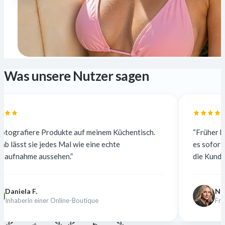
Was unsere Nutzer sagen
dukte auf meinem Küchentisch.
“Früher habe ich für 5 $ pr
s Mal wie eine echte
es sofort und kostenlos. Di
hen.”
die Kunden merken keinen U
Nina K.
nline-Boutique
Freiberufliche Designer