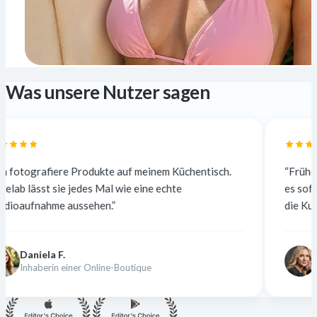
Was unsere Nutzer sagen
te auf meinem Küchentisch.
“Früher habe ich für 5 $ pro F
al wie eine echte
es sofort und kostenlos. Die Q
.”
die Kunden merken keinen Unt
Nina K.
ne-Boutique
Freiberufliche Designerin