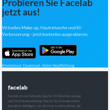
Probieren Sie Facelab
jetzt aus!
Virtuelles Make-up, Hautretusche und KI-
Verbesserung – jetzt kostenlos ausprobieren.
Kostenloser Download · Keine Verpflichtung
Facelab ist eine führende App für KI-Fotoverbesserung
und Gesichtsbearbeitung. Nutzen Sie leistungsstarke
künstliche Intelligenz, um die Haut zu retuschieren, die