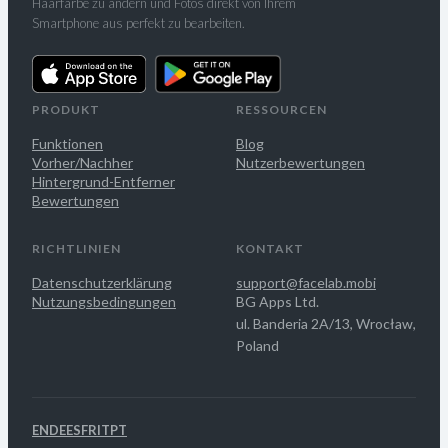
Haarfarbe zu ändern und Fotos direkt von Ihrem
Smartphone aus perfekt zu bearbeiten.
PRODUKT
RESSOURCEN
Funktionen
Blog
Vorher/Nachher
Nutzerbewertungen
Hintergrund-Entferner
Bewertungen
RICHTLINIEN
KONTAKT
Datenschutzerklärung
support@facelab.mobi
Nutzungsbedingungen
BG Apps Ltd.
ul. Banderia 2A/13, Wrocław,
Poland
EN
DE
ES
FR
IT
PT