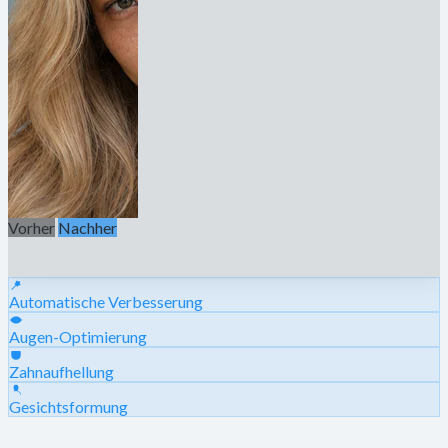
Vorher
Nachher
Automatische Verbesserung
Augen-Optimierung
Zahnaufhellung
Gesichtsformung