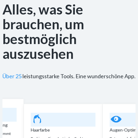
Alles, was Sie
brauchen, um
bestmöglich
auszusehen
Über 25
leistungsstarke Tools. Eine wunderschöne App.
Augen-Optimierung
Zah