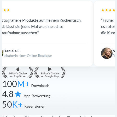
f meinem Küchentisch.
“Früher habe ich für 5 $ pro Foto au
 eine echte
es sofort und kostenlos. Die Qualit
die Kunden merken keinen Unterschi
Nina K.
tique
Freiberufliche Designerin
100
M+
Downloads
4.8
★
App-Bewertung
50
K+
Rezensionen