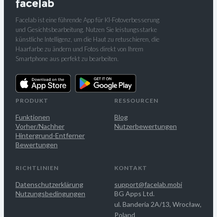
Facelab ist eine führende App für KI-Fotoverbesserung
und Gesichtsbearbeitung. Nutzen Sie leistungsstarke
künstliche Intelligenz, um die Haut zu retuschieren, die
Haarfarbe zu ändern und Fotos direkt von Ihrem
Smartphone aus perfekt zu bearbeiten.
PRODUKT
RESSOURCEN
Funktionen
Blog
Vorher/Nachher
Nutzerbewertungen
Hintergrund-Entferner
Bewertungen
RICHTLINIEN
KONTAKT
Datenschutzerklärung
support@facelab.mobi
Nutzungsbedingungen
BG Apps Ltd.
ul. Banderia 2A/13, Wrocław,
Poland