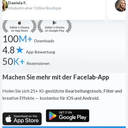
Nina K.
line-Boutique
Freiberufliche Designeri
100
M+
Downloads
4.8
★
App-Bewertung
50
K+
Rezensionen
Machen Sie mehr mit der Facelab-App
Holen Sie sich 25+ KI-gestützte Bearbeitungstools, Filter und
kreative Effekte — kostenlos für iOS und Android.