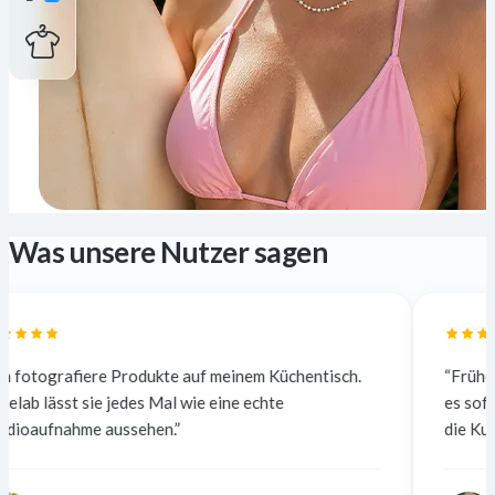
Was unsere Nutzer sagen
ukte auf meinem Küchentisch.
“Früher habe ich für 5 $ pro
 Mal wie eine echte
es sofort und kostenlos. Die
en.”
die Kunden merken keinen U