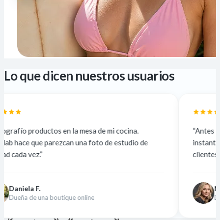
Lo que dicen nuestros usuarios
la mesa de mi cocina.
“Antes lo subcontrataba a 5 $
n una foto de estudio de
instantáneo y gratis. La calida
clientes no notan la diferencia.
Nina K.
e online
Diseñadora freelance