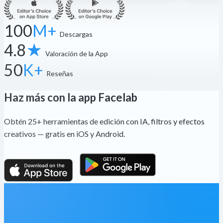
100
M+
Descargas
4.8
★
Valoración de la App
50
K+
Reseñas
Haz más con la app Facelab
Obtén 25+ herramientas de edición con IA, filtros y efectos
creativos — gratis en iOS y Android.