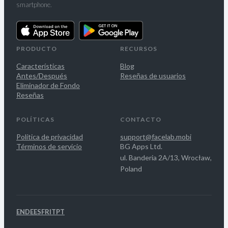
smartphone.
PRODUCTO
RECURSOS
Características
Blog
Antes/Después
Reseñas de usuarios
Eliminador de Fondo
Reseñas
POLÍTICAS
CONTACTO
Política de privacidad
support@facelab.mobi
Términos de servicio
BG Apps Ltd.
ul. Banderia 2A/13, Wrocław,
Poland
EN
DE
ES
FR
IT
PT