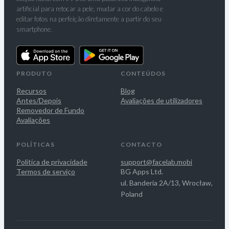
artificial para retocar a pele, mudar a cor do cabelo e
editar fotos na perfeição diretamente a partir do seu
smartphone.
PRODUTO
CONTEÚDOS
Recursos
Blog
Antes/Depois
Avaliações de utilizadores
Removedor de Fundo
Avaliações
POLÍTICAS
CONTACTO
Política de privacidade
support@facelab.mobi
Termos de serviço
BG Apps Ltd.
ul. Banderia 2A/13, Wrocław,
Poland