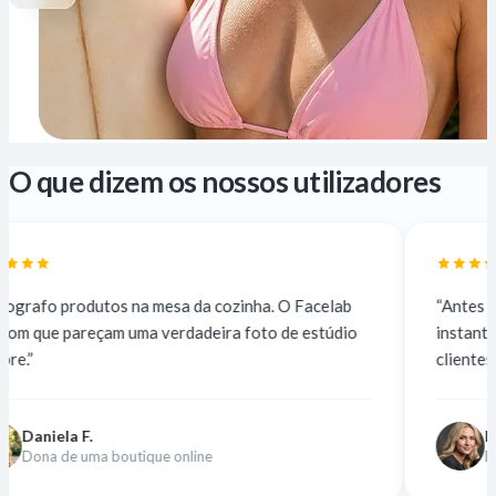
O que dizem os nossos utilizadores
 mesa da cozinha. O Facelab
“Antes subcontratava a 5 $ 
a verdadeira foto de estúdio
instantâneo e gratuito. A qu
clientes não notam a diferen
Nina K.
que online
Designer freelancer