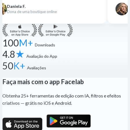
Nina K.
utique online
Designer freelancer
100
M+
Downloads
4.8
★
Avaliação do App
50
K+
Avaliações
Faça mais com o app Facelab
Obtenha 25+ ferramentas de edição com IA, filtros e efeitos
criativos — grátis no iOS e Android.