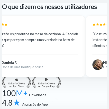
O que dizem os nossos utilizadores
 na mesa da cozinha. A Facelab
“Costumava subcontratar a 5
mpre uma verdadeira foto de
instantâneo e grátis. A qual
clientes não notam.”
Nina K.
que online
Designer freelancer
100
M+
Downloads
4.8
★
Avaliação do App