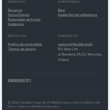
PRODUTO
CONTEÚDOS
Recursos
Blog
Antes/Depois
Avaliações de utilizadores
Removedor de Fundo
Avaliações
POLÍTICAS
CONTACTO
Política de privacidade
support@facelab.mobi
Termos de serviço
BG Apps Ltd.
ul. Banderia 2A/13, Wrocław,
Poland
EN
DE
ES
FR
IT
PT
© 2026 Facelab: A app de IA definitiva para rosto e melhoria de
fotos. Todos os direitos reservados.