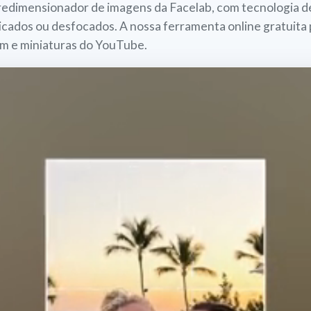
redimensionador de imagens da Facelab, com tecnologia d
sticados ou desfocados. A nossa ferramenta online gratuit
am e miniaturas do YouTube.