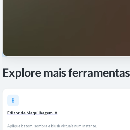
Explore mais ferramentas
Editor de Maquilhagem IA
Aplique batom, sombra e blush virtuais num instante.