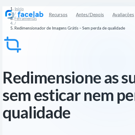
Início
/
Recursos
Antes/Depois
Avaliações
Ferramentas
/
Redimensionador de Imagens Grátis – Sem perda de qualidade
Redimensione as s
sem esticar nem pe
qualidade