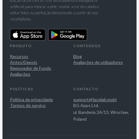
edição facial com IA. Use uma poderosa inteligência
artificial para retocar a pele, mudar a cor do cabelo e
editar fotos na perfeição diretamente a partir do seu
smartphone.
PRODUTO
CONTEÚDOS
Recursos
Blog
Antes/Depois
Avaliações de utilizadores
Removedor de Fundo
Avaliações
POLÍTICAS
CONTACTO
Política de privacidade
support@facelab.mobi
Termos de serviço
BG Apps Ltd.
ul. Banderia 2A/13, Wrocław,
Poland