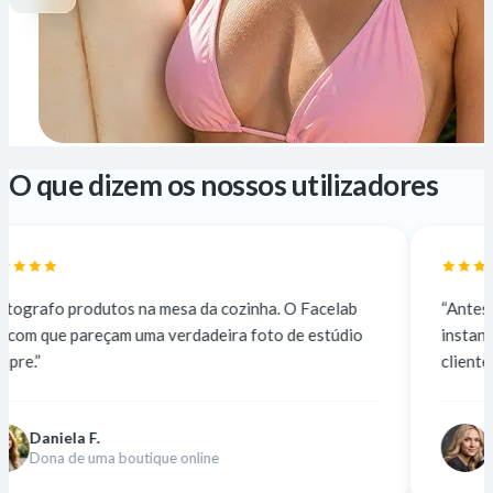
O que dizem os nossos utilizadores
s na mesa da cozinha. O Facelab
“Antes subcontratava a 
m uma verdadeira foto de estúdio
instantâneo e gratuito.
clientes não notam a di
Nina K.
boutique online
Designer freelance