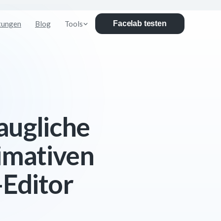
tungen
Blog
Tools
Facelab testen
taugliche
timativen
-Editor