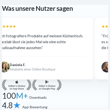
Was unsere Nutzer sagen
odukte auf meinem Küchentisch.
“Früher habe ich für 5 $ p
es Mal wie eine echte
es sofort und kostenlos. D
ehen.”
die Kunden merken keinen 
Nina K.
Online-Boutique
Freiberufliche Designe
100
M+
Downloads
4.8
★
App-Bewertung