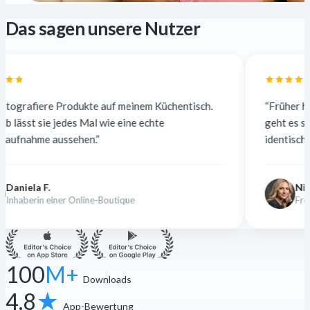
Das sagen unsere Nutzer
dukte auf meinem Küchentisch.
“Früher habe ich für 5 $ pr
s Mal wie eine echte
geht es sofort und kostenlo
hen.”
identisch — die Kunden mer
Nina K.
nline-Boutique
Freiberufliche Designer
100
M+
Downloads
4.8
★
App-Bewertung