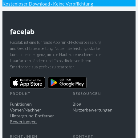
Kostenloser Download · Keine Verpflichtung
Facelab ist eine führende App für KI-Fotoverbesserung
und Gesichtsbearbeitung. Nutzen Sie leistungsstarke
künstliche Intelligenz, um die Haut zu retuschieren, die
Haarfarbe zu ändern und Fotos direkt von Ihrem
Smartphone aus perfekt zu bearbeiten.
PRODUKT
RESSOURCEN
Funktionen
Blog
Vorher/Nachher
Nutzerbewertungen
Hintergrund-Entferner
Bewertungen
RICHTLINIEN
KONTAKT