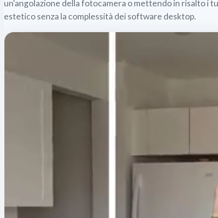
un'angolazione della fotocamera o mettendo in risalto i t
estetico senza la complessità dei software desktop.