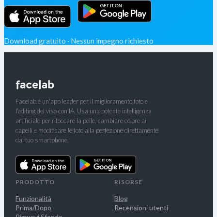
Download gratuito · Nessun impegno richiesto
Facelab è un'app leader per il miglioramento foto e
l'editing del viso con IA. Usa una potente intelligenza
artificiale per ritoccare la pelle, cambiare colore ai
capelli e modificare le foto alla perfezione direttamente
dal tuo smartphone.
PRODOTTO
RISORSE
Funzionalità
Blog
Prima/Dopo
Recensioni utenti
Rimuovi Sfondo