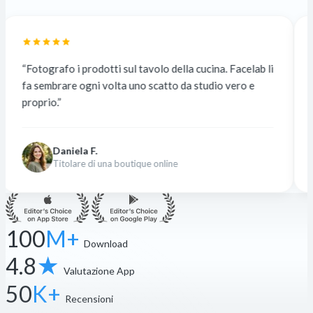
prodotti sul tavolo della cucina. Facelab li
“Prima esternaliz
ogni volta uno scatto da studio vero e
gratuito. La quali
differenza.”
a F.
Nina K.
e di una boutique online
Designer fr
100
M+
Download
4.8
★
Valutazione App
50
K+
Recensioni