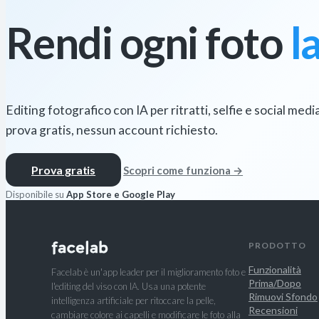
Rendi ogni foto
l
Editing fotografico con IA per ritratti, selfie e social medi
prova gratis, nessun account richiesto.
Prova gratis
Scopri come funziona →
Disponibile su
App Store e Google Play
PRODOTTO
Funzionalità
Facelab è un'app leader per il miglioramento foto e
Prima/Dopo
l'editing del viso con IA. Usa una potente
Rimuovi Sfondo
intelligenza artificiale per ritoccare la pelle,
Recensioni
cambiare colore ai capelli e modificare le foto alla