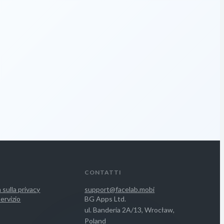
CONTATTI
 sulla privacy
support@facelab.mobi
servizio
BG Apps Ltd.
ul. Banderia 2A/13, Wrocław,
Poland