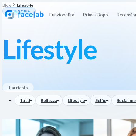
Blog
Lifestyle
CATEGORIA
Funzionalità
Prima/Dopo
Recensio
Lifestyle
1 articolo
Tutti
Bellezza
Lifestyle
Selfie
Social me