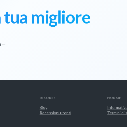
a tua migliore
a —
RISORSE
NORME
Blog
Informativa
Recensioni utenti
Termini di 