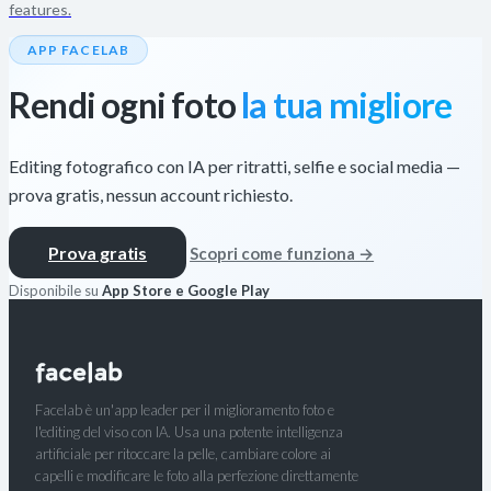
features.
APP FACELAB
Rendi ogni foto
la tua migliore
Editing fotografico con IA per ritratti, selfie e social media —
prova gratis, nessun account richiesto.
Prova gratis
Scopri come funziona →
Disponibile su
App Store e Google Play
Facelab è un'app leader per il miglioramento foto e
l'editing del viso con IA. Usa una potente intelligenza
artificiale per ritoccare la pelle, cambiare colore ai
capelli e modificare le foto alla perfezione direttamente