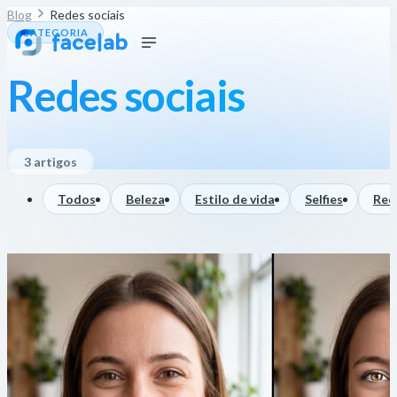
Blog
Redes sociais
CATEGORIA
Redes sociais
3 artigos
Todos
Beleza
Estilo de vida
Selfies
Red