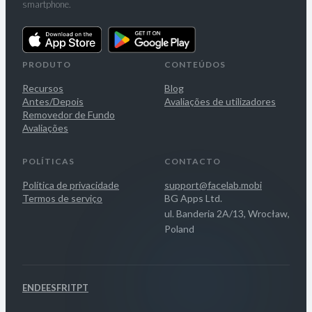
smartphone.
PRODUTO
CONTEÚDOS
Recursos
Blog
Antes/Depois
Avaliações de utilizadores
Removedor de Fundo
Avaliações
POLÍTICAS
CONTACTO
Política de privacidade
support@facelab.mobi
Termos de serviço
BG Apps Ltd.
ul. Banderia 2A/13, Wrocław,
Poland
EN
DE
ES
FR
IT
PT