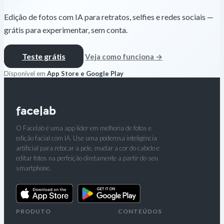
Edição de fotos com IA para retratos, selfies e redes sociais —
grátis para experimentar, sem conta.
Teste grátis
Veja como funciona →
Disponível em
App Store e Google Play
O Facelab é uma app líder em melhoria de fotos e
edição facial com IA. Use uma poderosa inteligência
artificial para retocar a pele, mudar a cor do cabelo e
editar fotos na perfeição diretamente a partir do seu
smartphone.
PRODUTO
CONTEÚDOS