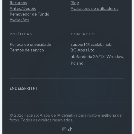
Recursos
Blog
Antes/Depois
Avaliações de utilizadores
Removedor de Fundo
Avaliações
POLÍTICAS
CONTACTO
Política de privacidade
support@facelab.mobi
Termos de serviço
BG Apps Ltd.
ul. Banderia 2A/13, Wrocław,
Poland
EN
DE
ES
FR
IT
PT
© 2026 Facelab: A app de IA definitiva para rosto e melhoria de
fotos. Todos os direitos reservados.