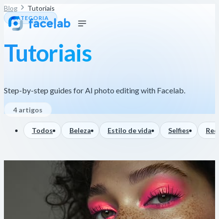
Blog
Tutoriais
CATEGORIA
Tutoriais
Step-by-step guides for AI photo editing with Facelab.
4 artigos
Todos
Beleza
Estilo de vida
Selfies
Red