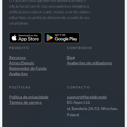
O Facelab é uma app líder em melhoria de fotos e
edição facial com IA. Use uma poderosa inteligência
artificial para retocar a pele, mudar a cor do cabelo e
editar fotos na perfeição diretamente a partir do seu
smartphone.
PRODUTO
CONTEÚDOS
Recursos
Blog
Antes/Depois
Avaliações de utilizadores
Removedor de Fundo
Avaliações
POLÍTICAS
CONTACTO
Política de privacidade
support@facelab.mobi
Termos de serviço
BG Apps Ltd.
ul. Banderia 2A/13, Wrocław,
Poland