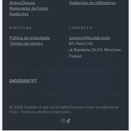
Antes/Depois
Avaliações de utilizadores
Removedor de Fundo
Avaliações
POLÍTICAS
CONTACTO
Política de privacidade
support@facelab.mobi
Termos de serviço
BG Apps Ltd.
ul. Banderia 2A/13, Wrocław,
Poland
EN
DE
ES
FR
IT
PT
© 2026 Facelab: A app de IA definitiva para rosto e melhoria de
fotos. Todos os direitos reservados.