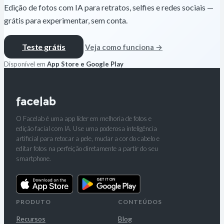
Edição de fotos com IA para retratos, selfies e redes sociais —
grátis para experimentar, sem conta.
Teste grátis
Veja como funciona →
Disponível em
App Store e Google Play
O Facelab é uma app líder em melhoria de fotos e
edição facial com IA. Use uma poderosa inteligência
artificial para retocar a pele, mudar a cor do cabelo e
editar fotos na perfeição diretamente a partir do seu
smartphone.
PRODUTO
CONTEÚDOS
Recursos
Blog