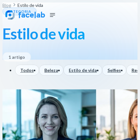
Blog
Estilo de vida
CATEGORIA
Estilo de vida
1 artigo
Todos
Beleza
Estilo de vida
Selfies
Red